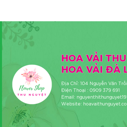
HOA VẢI THU
HOA VẢI ĐÀ 
Địa Chỉ: 104 Nguyễn Văn Trỗ
Điện Thoại : 0909 379 691
Email: nguyenthithunguyet
Website: hoavaithunguyet.c