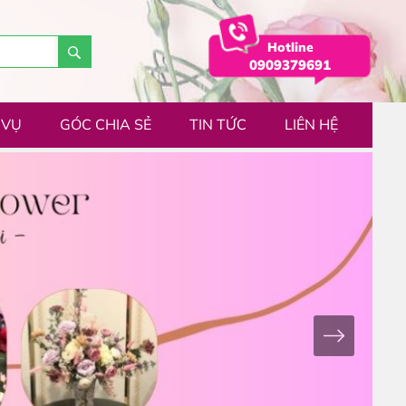
Hotline
0909379691
 VỤ
GÓC CHIA SẺ
TIN TỨC
LIÊN HỆ