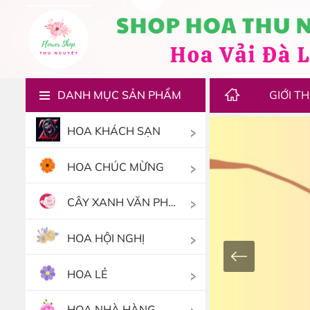
DANH MỤC SẢN PHẨM
GIỚI TH
HOA KHÁCH SẠN
HOA CHÚC MỪNG
CÂY XANH VĂN PHÒNG
HOA HỘI NGHỊ
HOA LẺ
HOA NHÀ HÀNG