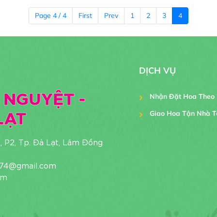
Page 4 / 4
First
Prev
1
2
3
4
DỊCH VỤ
 NGUYỆT -
Nhận Đặt Hoa Theo
LẠT
Giao Hoa Tận Nhà T
Tphcm
i, P2, Tp. Đà Lạt, Lâm Đồng
1974@gmail.com
om