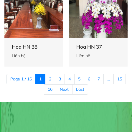
Hoa HN 38
Hoa HN 37
Liên hệ
Liên hệ
Page 1 / 16
1
2
3
4
5
6
7
...
15
16
Next
Last