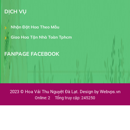
DỊCH VỤ
Nhận Đặt Hoa Theo Mẫu
Giao Hoa Tận Nhà Toàn Tphcm
FANPAGE FACEBOOK
2023 ©
Hoa Vải Thu Nguyệt Đà Lạt. Design by
Webvps.vn
Online: 2
Tổng truy cập: 245250