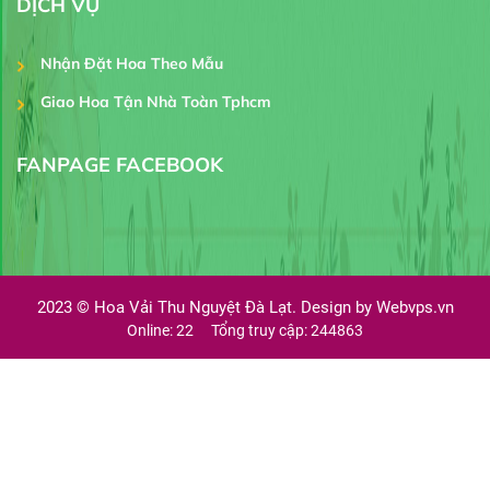
DỊCH VỤ
Nhận Đặt Hoa Theo Mẫu
Giao Hoa Tận Nhà Toàn Tphcm
FANPAGE FACEBOOK
2023 ©
Hoa Vải Thu Nguyệt Đà Lạt. Design by
Webvps.vn
Online: 22
Tổng truy cập: 244863