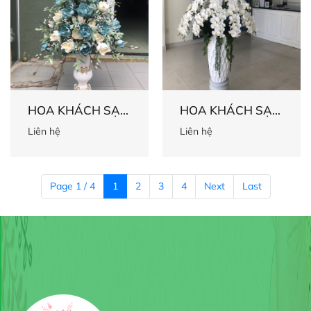
HOA KHÁCH SẠN
HOA KHÁCH SẠN
34
33
Liên hệ
Liên hệ
Page 1 / 4
1
2
3
4
Next
Last