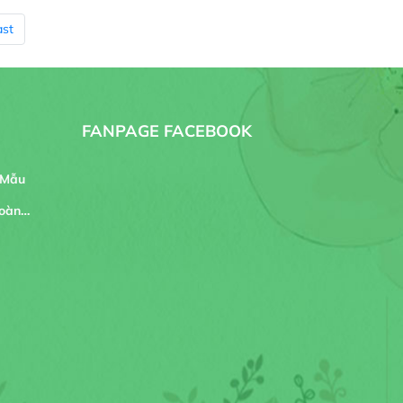
ast
FANPAGE FACEBOOK
 Mẫu
oàn