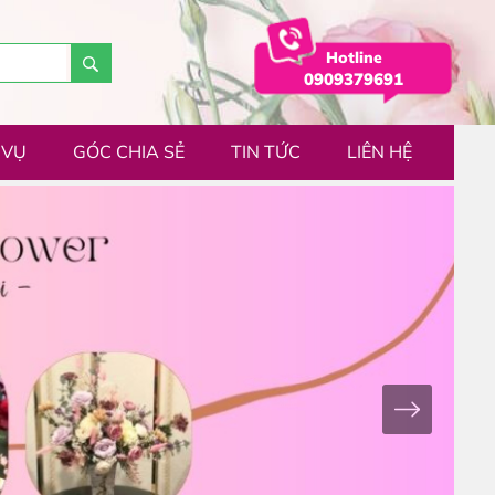
Hotline
0909379691
 VỤ
GÓC CHIA SẺ
TIN TỨC
LIÊN HỆ