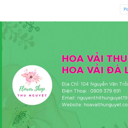
Pa
HOA VẢI THU
HOA VẢI ĐÀ 
Địa Chỉ: 104 Nguyễn Văn Trỗ
Điện Thoại : 0909 379 691
Email: nguyenthithunguyet
Website: hoavaithunguyet.c