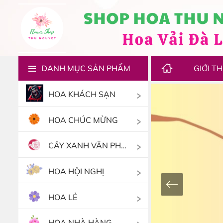
DANH MỤC SẢN PHẨM
GIỚI TH
HOA KHÁCH SẠN
HOA CHÚC MỪNG
CÂY XANH VĂN PHÒNG
HOA HỘI NGHỊ
HOA LẺ
HOA NHÀ HÀNG