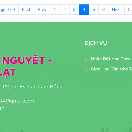
ge 4 / 6
First
Prev
1
2
3
4
5
6
Next
L
DỊCH VỤ
 NGUYỆT -
Nhận Đặt Hoa Theo
LẠT
Giao Hoa Tận Nhà T
Tphcm
i, P2, Tp. Đà Lạt, Lâm Đồng
1974@gmail.com
om