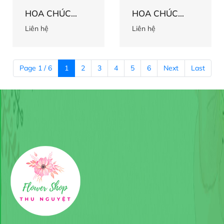
HOA CHÚC
HOA CHÚC
MỪNG 56
MỪNG 55
Liên hệ
Liên hệ
Page 1 / 6
1
2
3
4
5
6
Next
Last