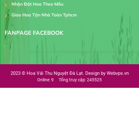
Nhận Đặt Hoa Theo Mẫu
Giao Hoa Tận Nhà Toàn Tphcm
FANPAGE FACEBOOK
2023 ©
Hoa Vải Thu Nguyệt Đà Lạt. Design by
Webvps.vn
Online: 9
Tổng truy cập: 245525