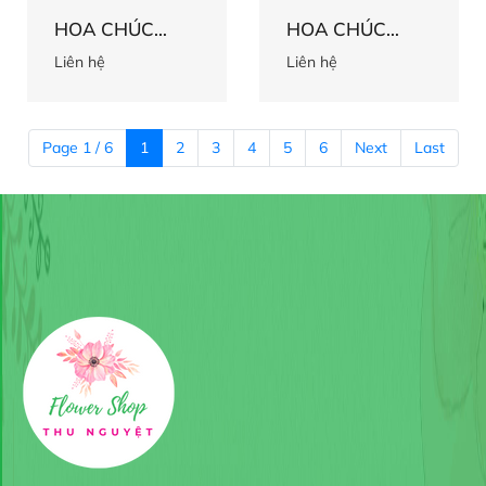
HOA CHÚC
HOA CHÚC
MỪNG 55
MỪNG 54
Liên hệ
Liên hệ
Page 1 / 6
1
2
3
4
5
6
Next
Last