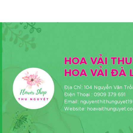
HOA VẢI THU
HOA VẢI ĐÀ 
Địa Chỉ: 104 Nguyễn Văn Trỗ
Điện Thoại : 0909 379 691
Email: nguyenthithunguyet
Website: hoavaithunguyet.c