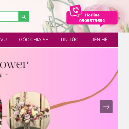
Hotline
0909379691
 VỤ
GÓC CHIA SẺ
TIN TỨC
LIÊN HỆ