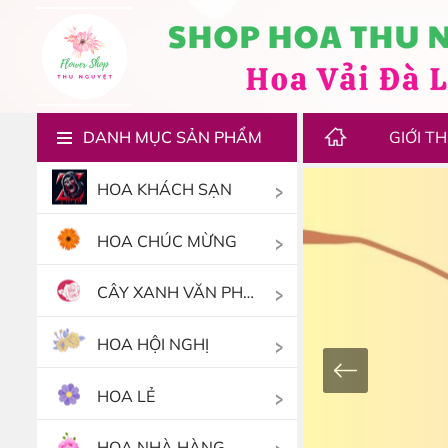
DANH MỤC SẢN PHẨM
GIỚI TH
HOA KHÁCH SẠN
HOA CHÚC MỪNG
CÂY XANH VĂN PHÒNG
HOA HỘI NGHỊ
HOA LẺ
HOA NHÀ HÀNG