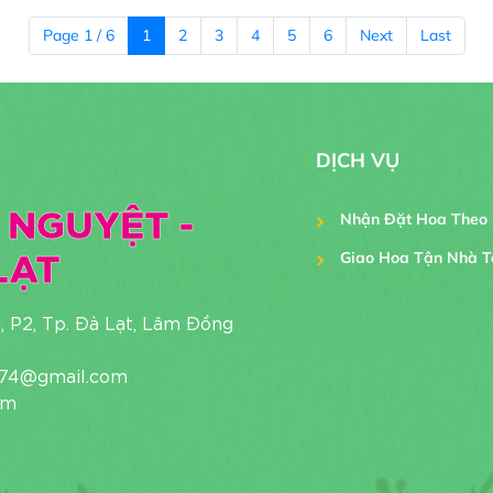
Page 1 / 6
1
2
3
4
5
6
Next
Last
DỊCH VỤ
 NGUYỆT -
Nhận Đặt Hoa Theo
LẠT
Giao Hoa Tận Nhà T
Tphcm
i, P2, Tp. Đà Lạt, Lâm Đồng
1974@gmail.com
om