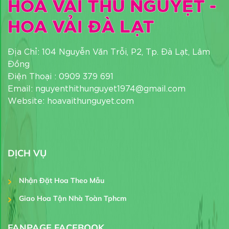
HOA VẢI THU NGUYỆT -
HOA VẢI ĐÀ LẠT
Địa Chỉ: 104 Nguyễn Văn Trỗi, P2, Tp. Đà Lạt, Lâm
Đồng
Điện Thoại : 0909 379 691
Email: nguyenthithunguyet1974@gmail.com
Website: hoavaithunguyet.com
DỊCH VỤ
Nhận Đặt Hoa Theo Mẫu
Giao Hoa Tận Nhà Toàn Tphcm
FANPAGE FACEBOOK