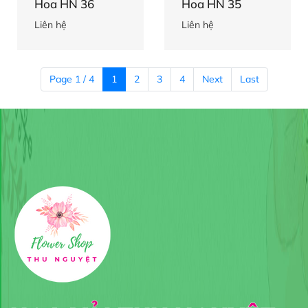
Hoa HN 36
Hoa HN 35
Liên hệ
Liên hệ
Page 1 / 4
1
2
3
4
Next
Last