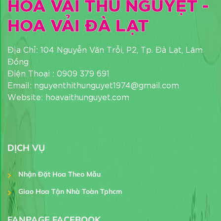
HOA VẢI THU NGUYỆT -
HOA VẢI ĐÀ LẠT
Địa Chỉ: 104 Nguyễn Văn Trỗi, P2, Tp. Đà Lạt, Lâm
Đồng
Điện Thoại : 0909 379 691
Email: nguyenthithunguyet1974@gmail.com
Website: hoavaithunguyet.com
DỊCH VỤ
Nhận Đặt Hoa Theo Mẫu
Giao Hoa Tận Nhà Toàn Tphcm
FANPAGE FACEBOOK