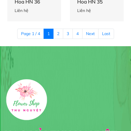
Hoa HN 36
Hoa HN 35
Liên hệ
Liên hệ
Page 1 / 4
1
2
3
4
Next
Last