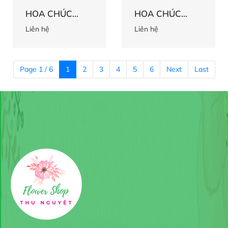
HOA CHÚC
HOA CHÚC
MỪNG 56
MỪNG 55
Liên hệ
Liên hệ
Page 1 / 6
1
2
3
4
5
6
Next
Last