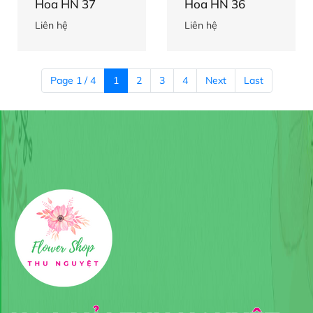
Hoa HN 37
Hoa HN 36
Liên hệ
Liên hệ
Page 1 / 4
1
2
3
4
Next
Last