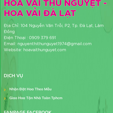
HOA VẢI THU NGUYỆT -
HOA VẢI ĐÀ LẠT
Địa Chỉ: 104 Nguyễn Văn Trỗi, P2, Tp. Đà Lạt, Lâm
Đồng
Điện Thoại : 0909 379 691
Email: nguyenthithunguyet1974@gmail.com
Website: hoavaithunguyet.com
DỊCH VỤ
Nhận Đặt Hoa Theo Mẫu
Giao Hoa Tận Nhà Toàn Tphcm
FANPAGE FACEBOOK