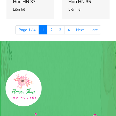
Hoa HN 37
Hoa HN 35
Liên hệ
Liên hệ
Page 1 / 4
1
2
3
4
Next
Last