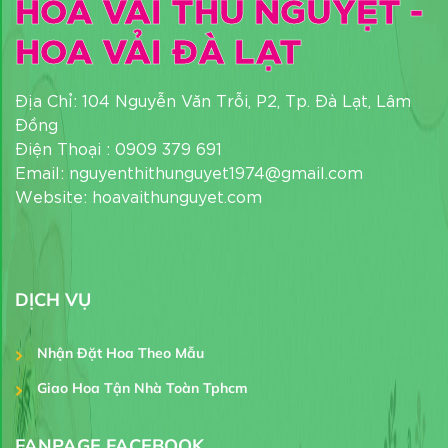
HOA VẢI THU NGUYỆT -
HOA VẢI ĐÀ LẠT
Địa Chỉ: 104 Nguyễn Văn Trỗi, P2, Tp. Đà Lạt, Lâm
Đồng
Điện Thoại : 0909 379 691
Email: nguyenthithunguyet1974@gmail.com
Website: hoavaithunguyet.com
DỊCH VỤ
Nhận Đặt Hoa Theo Mẫu
Giao Hoa Tận Nhà Toàn Tphcm
FANPAGE FACEBOOK